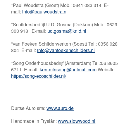
*Paul Woudstra (Groet) Mob.: 0641 083 314 E-
mail:
info@paulwoudstra.nl
*Schildersbedrijf U.D. Gosma (Dokkum) Mob.: 0629
303 918 E-mail:
ud.gosma@knid.nl
*van Foeken Schilderwerken (Soest) Tel.: 0356 028
804 E-mail:
info@vanfoekenschilders.nl
*Song Onderhoudsbedrijf (Amsterdam) Tel.:06 8605
6711 E-mail:
ken-minsong@hotmail.com
Website:
https://song-ecoschilder.nl/
Duitse Auro site:
www.auro.de
Handmade in Fryslân:
www.slowwood.nl