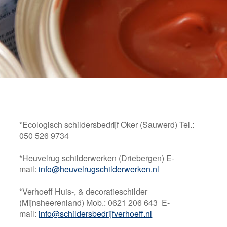
NATUURLIJKE
BESCHERMING
Een eerlijke en zuivere keuze
*Ecologisch schildersbedrijf Oker (Sauwerd) Tel.:
050 526 9734
*Heuvelrug schilderwerken (Driebergen) E-
mail:
info@heuvelrugschilderwerken.nl
*Verhoeff Huis-, & decoratieschilder
(Mijnsheerenland) Mob.: 0621 206 643 E-
mail:
info@schildersbedrijfverhoeff.nl