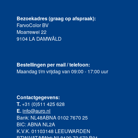
Bezoekadres (graag op afspraak):
FarvoColor BV
Moarrewei 22
9104 LA DAMWÂLD
Bestellingen per mail / telefoon:
Maandag t/m vrijdag van 09:00 - 17:00 uur
Contactgegevens:
T.
+31 (0)511 425 628
E.
info@auro.nl
Bank: NL48ABNA 0102 7670 25
BIC: ABNA NL2A
K.V.K. 01103148 LEEUWARDEN
BTW/VAT/MWst: NL8129 72 673 B01