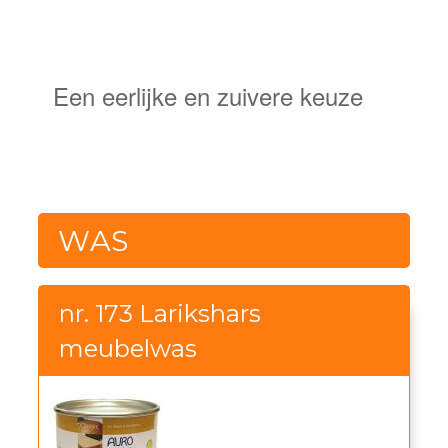
NATUURLIJKE
BESCHERMING
Een eerlijke en zuivere keuze
WAS
nr. 173 Larikshars
meubelwas