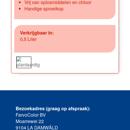
Vrij van oplosmiddelen en chloor
Handige sproeikop
Verkrijgbaar in:
0,5 Liter
Bezoekadres (graag op afspraak):
FarvoColor BV
Moarrewei 22
9104 LA DAMWÂLD