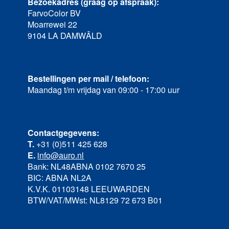
Bezoekadres (graag op afspraak):
FarvoColor BV
Moarrewei 22
9104 LA DAMWÂLD
Bestellingen per mail / telefoon:
Maandag t/m vrijdag van 09:00 - 17:00 uur
Contactgegevens:
T.
+31 (0)511 425 628
E.
info@auro.nl
Bank: NL48ABNA 0102 7670 25
BIC: ABNA NL2A
K.V.K. 01103148 LEEUWARDEN
BTW/VAT/MWst: NL8129 72 673 B01