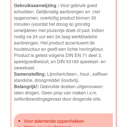
Gebruiksaanwijzing :
Voor gebruik goed
schudden. Gelijkmatig aanbrengen en niet
opgenomen, overtollig product binnen 30
minuten (voordat het droog is) grondig
verwijderen met pluisvrije doek of pad. Indien
nodig na 24 uur een 2e laag werkbladolie
aanbrengen. Het product accentueert de
houtstructuur en geeft een lichte honingkleur.
Product is getest volgens DIN EN 71 deel 3,
speelgoedbesluit, en DIN 53160 speeksel- en
zweetvast.
Samenstelling:
Lijnoliericiteen-, hout-, saffloer-
standolie, droogmiddel (loodvrij).
Belangrijk!:
Gebruikte doeken uitgevouwen
laten drogen. Geen prop van maken i.v.m.
zelfontbrandingsgevaar door drogende olie.
Voor ademende oppervlakken